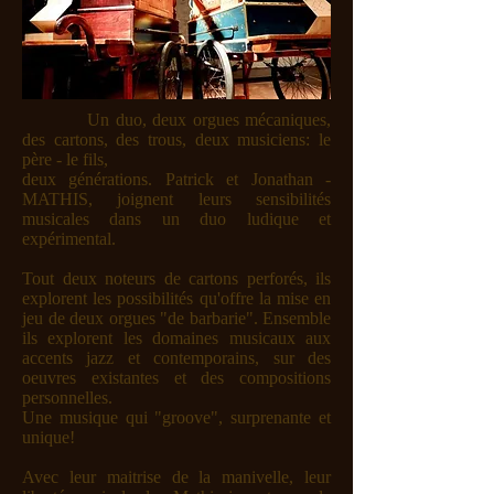
Un duo, deux orgues mécaniques,
des cartons, des trous,
deux musiciens: le
père - le fils,
deux générations.
Patrick et Jonathan -
MATHIS, joignent leurs sensibilités
musicales
dans un duo ludique et
expérimental.
Tout deux noteurs de cartons perforés, ils
explorent les possibilités qu'offre la mise en
jeu de deux orgues "de barbarie".
Ensemble
ils explorent les domaines musicaux aux
accents jazz et contemporains, sur des
oeuvres existantes et des compositions
personnelles.
Une musique qui "groove", surprenante
et
unique!
Avec leur maitrise de la manivelle, leur