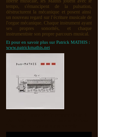
liberté musicale, les Mathis jouent avec le
tempo, s'émancipent de la pulsation,
déstructurent la mécanique et posent ainsi
un nouveau regard sur l’écriture musicale de
l'orgue mécanique. Chaque instrument ayant
ses propres sonorités, et chaque
instrumentiste son propre parcours musical.
Et pour en savoir plus sur Patrick MATHIS :
www.patrickmathis.net
Pour commander le premier album du
Duo -Mathis, rendez vous dans la rubrique
"Disques" en cliquant sur la pochette.